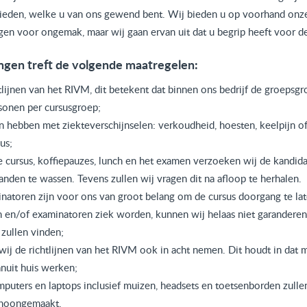
 bieden, welke u van ons gewend bent. Wij bieden u op voorhand onz
en voor ongemak, maar wij gaan ervan uit dat u begrip heeft voor de 
ngen treft de volgende maatregelen:
tlijnen van het RIVM, dit betekent dat binnen ons bedrijf de groepsg
sonen per cursusgroep;
 hebben met ziekteverschijnselen: verkoudheid, hoesten, keelpijn of
us;
 cursus, koffiepauzes, lunch en het examen verzoeken wij de kandida
nden te wassen. Tevens zullen wij vragen dit na afloop te herhalen.
atoren zijn voor ons van groot belang om de cursus doorgang te lat
en/of examinatoren ziek worden, kunnen wij helaas niet garanderen
zullen vinden;
wij de richtlijnen van het RIVM ook in acht nemen. Dit houdt in dat
anuit huis werken;
puters en laptops inclusief muizen, headsets en toetsenborden zulle
hoongemaakt.