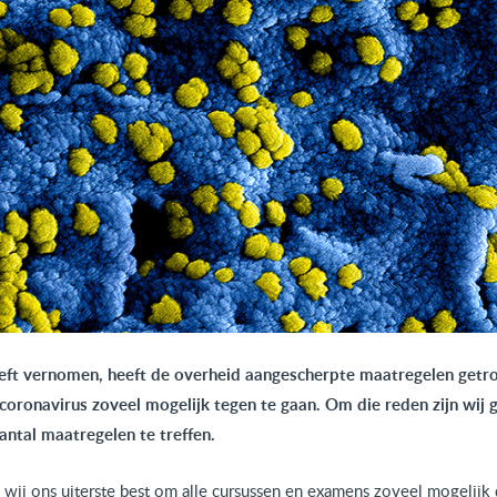
heeft vernomen, heeft de overheid aangescherpte maatregelen getr
 coronavirus zoveel mogelijk tegen te gaan. Om die reden zijn wij
antal maatregelen te treffen.
wij ons uiterste best om alle cursussen en examens zoveel mogelijk 