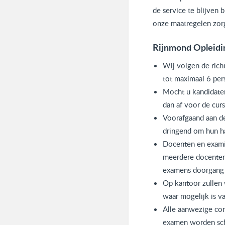
de service te blijven
onze maatregelen zorg
Rijnmond Opleidi
Wij volgen de rich
tot maximaal 6 per
Mocht u kandidaten
dan af voor de curs
Voorafgaand aan de
dringend om hun ha
Docenten en examin
meerdere docenten 
examens doorgang 
Op kantoor zullen 
waar mogelijk is v
Alle aanwezige com
examen worden sc