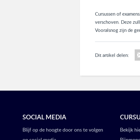
Cursussen of examens
verschoven. Deze zull
Vooralsnog zijn de ge
Dit artikel delen:
SOCIAL MEDIA
CURS
Blijf op de hoogte door ons te volgen
Bekijk hi
op social media.
Rijnmond