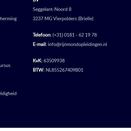
Seggelant-Noord 8
cherming
3237 MG Vierpolders (Brielle)
Telefoon
:
(+31) 0181 - 62 19 78
E-mail
:
info@rijnmondopleidingen.nl
KvK
:
63509938
ursus
BTW
:
NL855267409B01
ldigheid