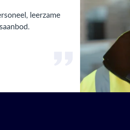
ersoneel, leerzame
usaanbod.