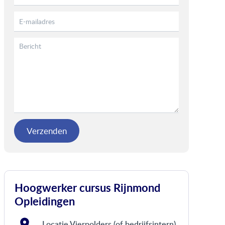
Verzenden
Hoogwerker cursus Rijnmond
Opleidingen
Locatie Vierpolders (of bedrijfsintern)