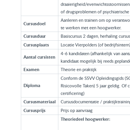
draaierigheid/evenwichtsstoornissen
of drugsproblemen of psychiatrisch
Aanleren en trainen om op verantwoo
Cursusdoel
te werken met een hoogwerker.
Cursusduur
Basiscursus 2 dagen, herhaling cursus
Cursusplaats
Locatie Vierpolders (of bedrijfsintern
4-6 kandidaten (afhankelijk van aantal
Aantal cursisten
kandidaat mogelijk bij reeds gepland
Examen
Theorie en praktijk
Conform de SSVV Opleidingsgids (SOG
Diploma
Risicovolle Taken) 5 jaar geldig. O
certificering)
Cursusmateriaal
Cursusdocumentatie / praktijktrainin
Cursusprijs
Prijs op aanvraag
Theoriedeel hoogwerker: