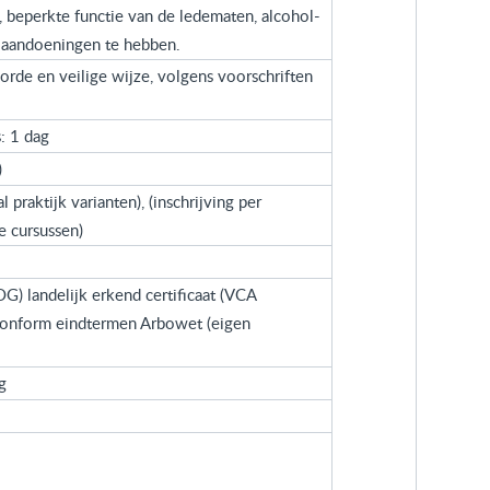
, beperkte functie van de ledematen, alcohol-
e aandoeningen te hebben.
rde en veilige wijze, volgens voorschriften
: 1 dag
)
 praktijk varianten), (inschrijving per
e cursussen)
) landelijk erkend certificaat (VCA
f conform eindtermen Arbowet (eigen
g