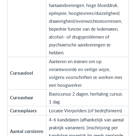
hartaandoeningen, hoge bloeddruk,
epilepsie, hoogtevrees/duizeligheid,
draaierigheid/evenwichtsstoornissen,
beperkte functie van de ledematen,
alcohol- of drugsproblemen of
psychiatrische aandoeningen te
hebben.
Aanleren en trainen om op
verantwoorde en veilige wijze,
Cursusdoel
volgens voorschriften te werken met
een hoogwerker.
Basiscursus 2 dagen, herhaling cursus:
Cursusduur
1 dag
Cursusplaats
Locatie Vierpolders (of bedrijfsintern)
4-6 kandidaten (afhankelijk van aantal
praktijk varianten), (inschrijving per
Aantal cursisten
kandidaat mogelijk bij reeds geplande