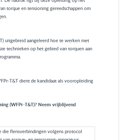
 De nadruk ligt bij deze opleiding op het
van torque en tensioning gereedschappen om
gen.
T) uitgebreid aangeleerd hoe te werken met
wste technieken op het gebied van torquen aan
 programma.
FPr-T&T dient de kandidaat als vooropleiding
oning (WFPr-T&T)? Neem vrijblijvend
 die flensverbindingen volgens protocol
 van torque- en tensioning-apparatuur.