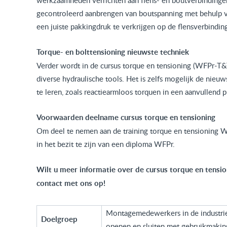
werkzaamheden verrichten aan flens- en boutverbindingen.
gecontroleerd aanbrengen van boutspanning met behulp 
een juiste pakkingdruk te verkrijgen op de flensverbindin
Torque- en bolttensioning nieuwste techniek
Verder wordt in de cursus torque en tensioning (WFPr-T&
diverse hydraulische tools. Het is zelfs mogelijk de nieu
te leren, zoals reactiearmloos torquen in een aanvullend
Voorwaarden deelname cursus torque en tensioning
Om deel te nemen aan de training torque en tensioning
W
in het bezit te zijn van een diploma WFPr.
Wilt u meer informatie over de cursus torque en tensi
contact
met ons op!
Montagemedewerkers in de industrie
Doelgroep
openen en sluiten met gebruikmaking