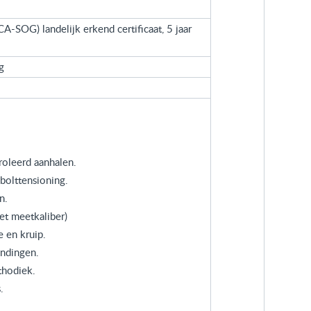
-SOG) landelijk erkend certificaat, 5 jaar
g
oleerd aanhalen.
bolttensioning.
n.
et meetkaliber)
e en kruip.
indingen.
thodiek.
.