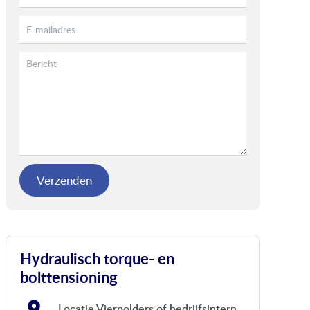
Verzenden
Hydraulisch torque- en
bolttensioning
Locatie Vierpolders of bedrijfsintern