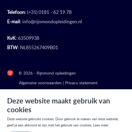
Telefoon
:
(+31) 0181 - 62 19 78
E-mail
:
info@rijnmondopleidingen.nl
KvK
:
63509938
BTW
:
NL855267409B01
© 2026 - Rijnmond opleidingen
Algemene voorwaarden
|
Privacy statement
Deze website maakt gebruik van
cookies
Deze website gebruikt cookies. Door gebruik te maken van deze website,
geef je aan akkoord te zijn met het gebruik van cookies.
Lees meer