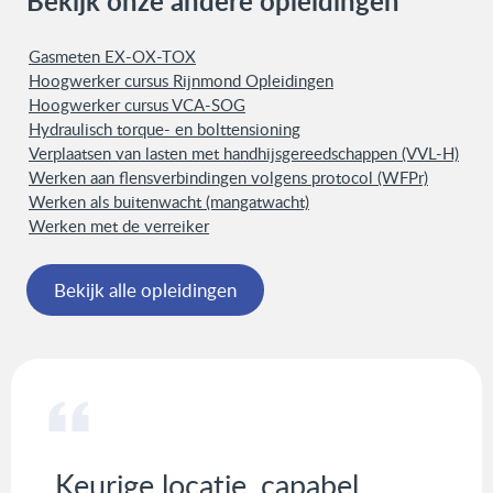
Bekijk onze andere opleidingen
Gasmeten EX-OX-TOX
Hoogwerker cursus Rijnmond Opleidingen
Hoogwerker cursus VCA-SOG
Hydraulisch torque- en bolttensioning
Verplaatsen van lasten met handhijsgereedschappen (VVL-H)
Werken aan flensverbindingen volgens protocol (WFPr)
Werken als buitenwacht (mangatwacht)
Werken met de verreiker
Bekijk alle opleidingen
Keurige locatie, capabel